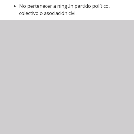
No pertenecer a ningún partido político,
colectivo o asociación civil.
No tener denuncias por acoso sexual,
hostigamiento laboral y/o violencia de género.
No ser deudor alimenticio.
No tener quejas ante instancias de derechos
humanos locales, nacionales e internacionales.
Enviar al correo
snbconsejonacionalciudadano@gmail.com
Del 23 de enero al 3 febrero del 2026.
Revisión de curriculum del 5,6, 7de febrero de 2026.
Entrevistas del 9 y 10 de febrero del 2026.
Dictamen final se dará el 16 de febrero por parte