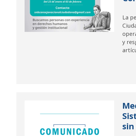
La pe
Ciuda
opera
y res
artíc
Med
Sis
sin