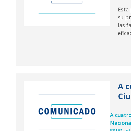
Esta
su p
las f
efica
A c
Ciu
A cuatr
Naciona
SNB), el