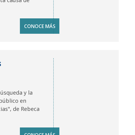
ta causa de
CONOCE MÁS
s
Búsqueda y la
 público en
cias", de Rebeca