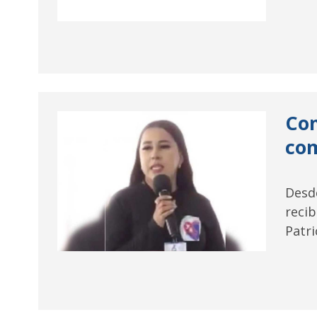
Com
com
Desd
recib
Patri