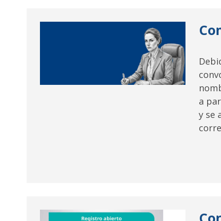
Com
Debid
convo
nomb
a par
y se 
corr
Con