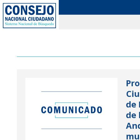
Paginación
Pro
de
Ciu
entradas
de 
de 
And
mun