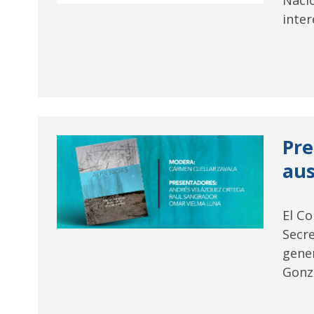
Naci
inter
Pre
aus
El C
Secre
gener
Gonzá