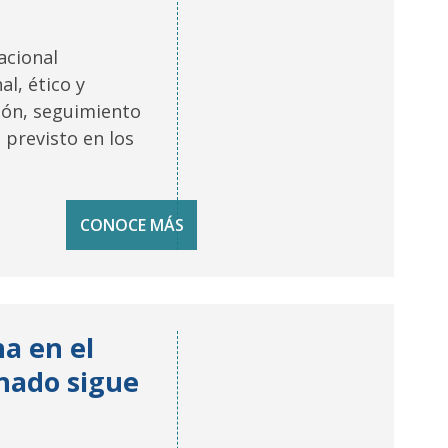
acional
l, ético y
ción, seguimiento
 previsto en los
CONOCE MÁS
a en el
nado sigue