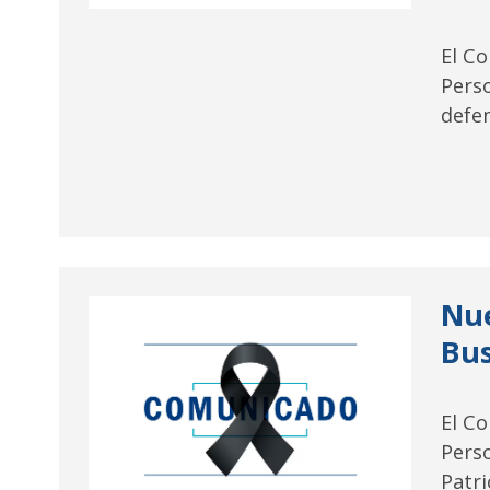
El C
Pers
defen
Nue
Bus
El C
Pers
Patri