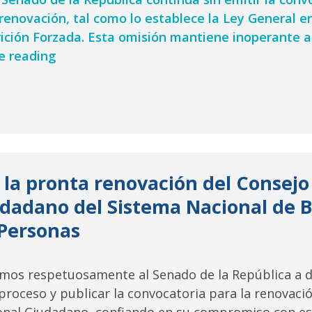
renovación, tal como lo establece la Ley General e
ición Forzada. Esta omisión mantiene inoperante 
A
e reading
cuatro
meses
sin
Consejo
Nacional
Ciudadano:
 la pronta renovación del Consejo
el
dadano del Sistema Nacional de
Senado
debe
Personas
actuar
ya
amos respetuosamente al Senado de la República a d
proceso y publicar la convocatoria para la renovaci