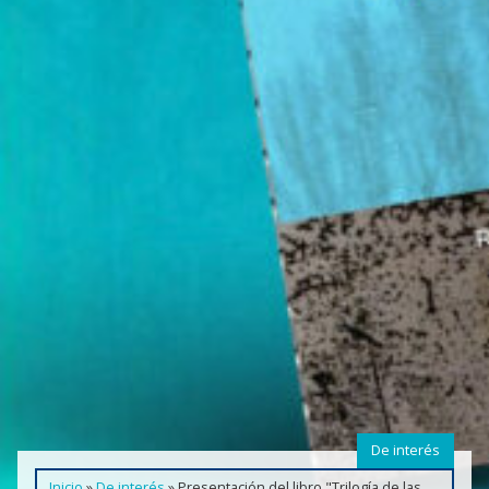
De interés
Inicio
»
De interés
»
Presentación del libro "Trilogía de las