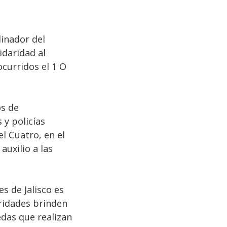
dinador del
idaridad al
ocurridos el 1 O
os de
 y policías
l Cuatro, en el
uxilio a las
s de Jalisco es
ridades brinden
das que realizan