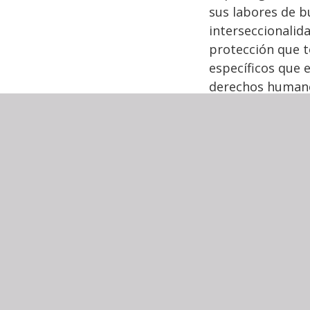
sus labores de 
interseccionalid
protección que t
específicos que 
derechos human
Es fundamental q
efectiva, coordi
desaparecidas, y
de las y los ciu
colaboración entr
justicia para las
Solicitamos a t
proteger a las 
efectiva a los ll