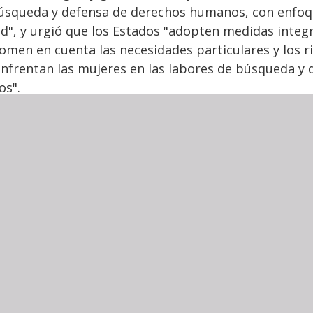
búsqueda y defensa de derechos humanos, con enfoq
ad", y urgió que los Estados "adopten medidas integ
omen en cuenta las necesidades particulares y los r
enfrentan las mujeres en las labores de búsqueda y 
os".
ue las autoridades federales, estatales y locales t
nada y de la mano con los colectivos de familiares d
 cumplan con su deber de prevención y de resguarda
dadanos que realizan las búsquedas. Hacemos un llam
e las autoridades y los colectivos para fortalecer la
 familias de las y los desaparecidos.
odas las autoridades competentes y organismos enc
personas defensoras de derechos humanos que res
amados de auxilio y garanticen los derechos a la segu