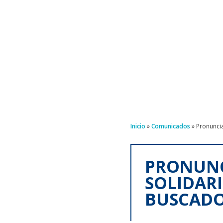
Inicio
»
Comunicados
»
Pronuncia
PRONUNC
SOLIDAR
BUSCADO