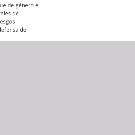
ue de género e
rales de
iesgos
defensa de
rabajen de manera
e personas
r la seguridad
ado urgente a la
 protección y la
argados de
pondan de manera
ridad, integridad